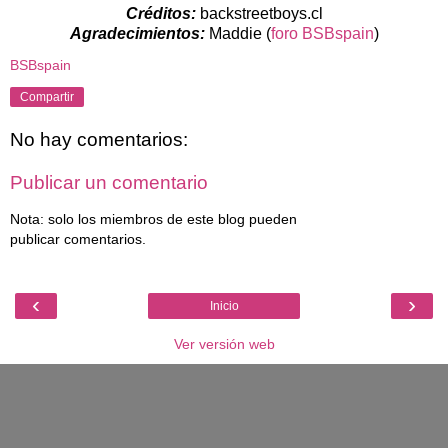
Créditos:
backstreetboys.cl
Agradecimientos:
Maddie (
foro BSBspain
)
BSBspain
Compartir
No hay comentarios:
Publicar un comentario
Nota: solo los miembros de este blog pueden
publicar comentarios.
‹
›
Inicio
Ver versión web