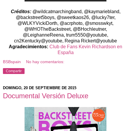
Créditos:
@wildcatmarchingband, @kaymariebland,
@backstreet5boys, @sweetkaos26, @lucky7ter,
@WLKYVickiDorth, @acrphoto, @smosswkyt,
@WHOTheBackstreet, @BHochleutner,
@LeighanneReena, trum5550@youtube,
cn2Kentucky@youtube, Regina Rickert@youtube
Agradecimientos:
Club de Fans Kevin Richardson en
España
BSBspain
No hay comentarios:
Compartir
DOMINGO, 20 DE SEPTIEMBRE DE 2015
Documental Versión Deluxe