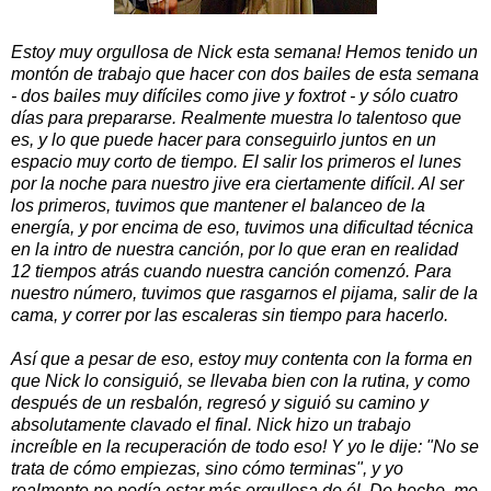
Estoy muy orgullosa de Nick esta semana! Hemos tenido un
montón de trabajo que hacer con dos bailes de esta semana
- dos bailes muy difíciles como jive y foxtrot - y sólo cuatro
días para prepararse. Realmente muestra lo talentoso que
es, y lo que puede hacer para conseguirlo juntos en un
espacio muy corto de tiempo. El salir los primeros el lunes
por la noche para nuestro jive era ciertamente difícil. Al ser
los primeros, tuvimos que mantener el balanceo de la
energía, y por encima de eso, tuvimos una dificultad técnica
en la intro de nuestra canción, por lo que eran en realidad
12 tiempos atrás cuando nuestra canción comenzó. Para
nuestro número, tuvimos que rasgarnos el pijama, salir de la
cama, y correr por las escaleras sin tiempo para hacerlo.
Así que a pesar de eso, estoy muy contenta con la forma en
que Nick lo consiguió, se llevaba bien con la rutina, y como
después de un resbalón, regresó y siguió su camino y
absolutamente clavado el final. Nick hizo un trabajo
increíble en la recuperación de todo eso! Y yo le dije: "No se
trata de cómo empiezas, sino cómo terminas", y yo
realmente no podía estar más orgullosa de él. De hecho, me