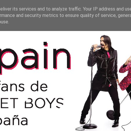
liver its services and to analyze traffic. Your IP address and us
rmance and security metrics to ensure quality of service, gene
buse.