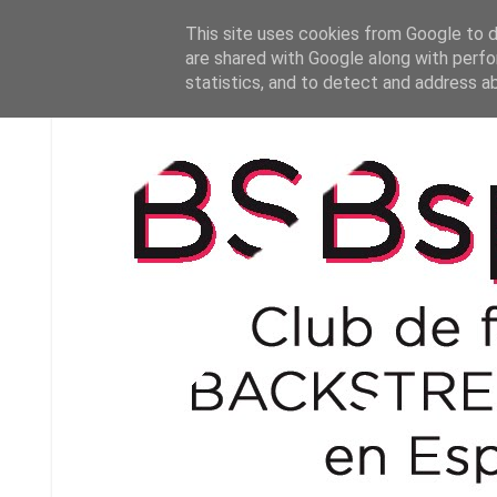
This site uses cookies from Google to de
are shared with Google along with perfo
statistics, and to detect and address a