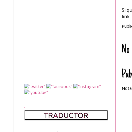
Si q
link.
Publ
No 
Pub
Nota:
.