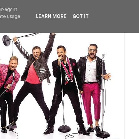
er-agent
rate usage
LEARN MORE
GOT IT