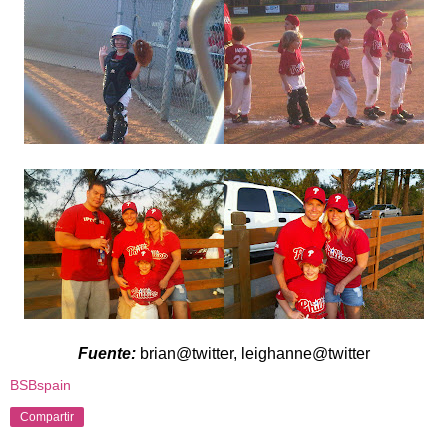
Fuente:
brian@twitter, leighanne@twitter
BSBspain
Compartir