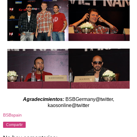
Agradecimientos:
BSBGermany@twitter,
kaosonline@twitter
BSBspain
Compartir