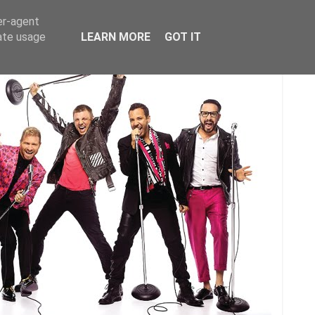
er-agent
rate usage
LEARN MORE
GOT IT