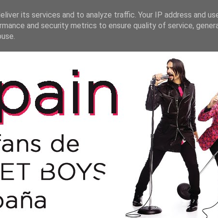
liver its services and to analyze traffic. Your IP address and us
rmance and security metrics to ensure quality of service, gene
buse.