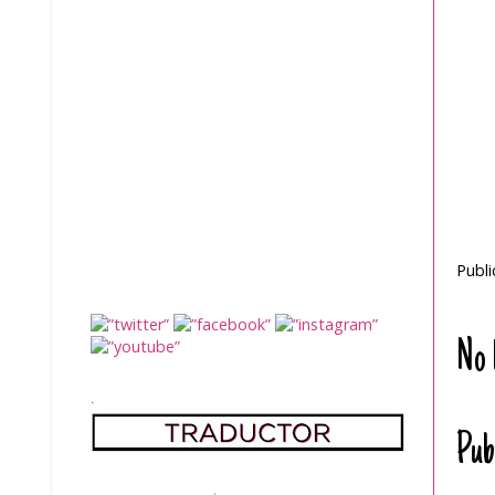
Publ
No 
.
Pub