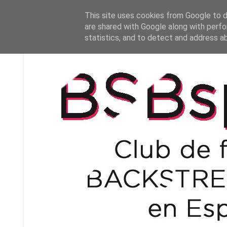
This site uses cookies from Google to de
are shared with Google along with perfo
statistics, and to detect and address a