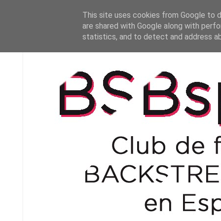
This site uses cookies from Google to de
are shared with Google along with perfo
statistics, and to detect and address a