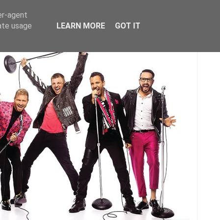
er-agent
rate usage
LEARN MORE
GOT IT