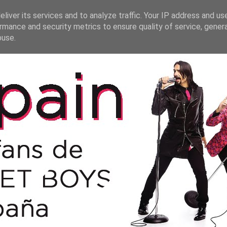
liver its services and to analyze traffic. Your IP address and us
rmance and security metrics to ensure quality of service, gene
buse.