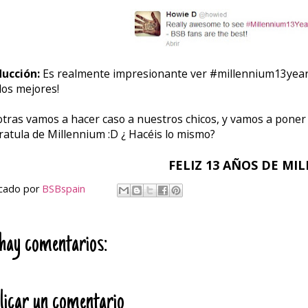
ucción:
Es realmente impresionante ver #millennium13years e
 los mejores!
tras vamos a hacer caso a nuestros chicos, y vamos a poner d
aratula de Millennium :D ¿ Hacéis lo mismo?
FELIZ 13 AÑOS DE MI
icado por
BSBspain
hay comentarios:
licar un comentario