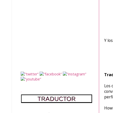
Y lo
Trad
Los 
conv
.
perf
Howi