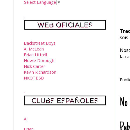
Select Language
▼
.
Trad
sois
Backstreet Boys
AJ McLean
Noso
Brian Littrell
la c
Howie Dorough
Nick Carter
Kevin Richardson
NKOTBSB
Publ
.
No 
AJ
Pub
Brian