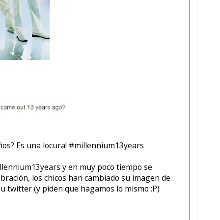
ños? Es una locura! #millennium13years
millennium13years y en muy poco tiempo se
ebración, los chicos han cambiado su imagen de
e su twitter (y piden que hagamos lo mismo :P)