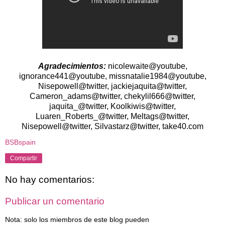
Agradecimientos:
nicolewaite@youtube,
ignorance441@youtube, missnatalie1984@youtube,
Nisepowell@twitter, jackiejaquita@twitter,
Cameron_adams@twitter, chekylil666@twitter,
jaquita_@twitter, Koolkiwis@twitter,
Luaren_Roberts_@twitter, Meltags@twitter,
Nisepowell@twitter, Silvastarz@twitter, take40.com
BSBspain
Compartir
No hay comentarios:
Publicar un comentario
Nota: solo los miembros de este blog pueden