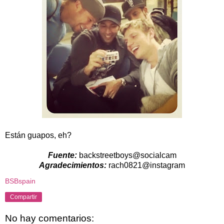
Están guapos, eh?
Fuente:
backstreetboys@socialcam
Agradecimientos:
rach0821@instagram
BSBspain
Compartir
No hay comentarios: