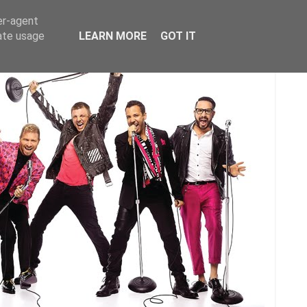
er-agent
rate usage
LEARN MORE
GOT IT