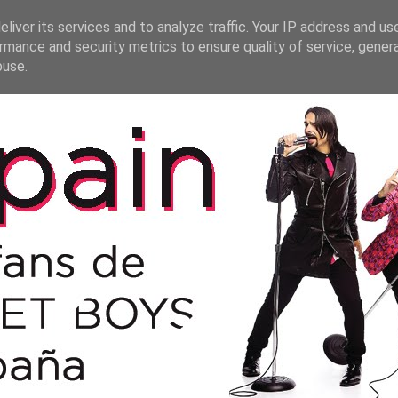
liver its services and to analyze traffic. Your IP address and us
rmance and security metrics to ensure quality of service, gene
buse.