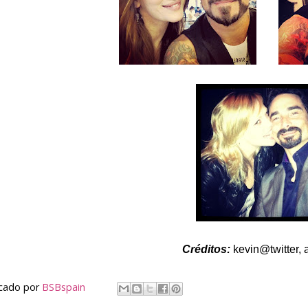
Créditos:
kevin@twitter, 
icado por
BSBspain