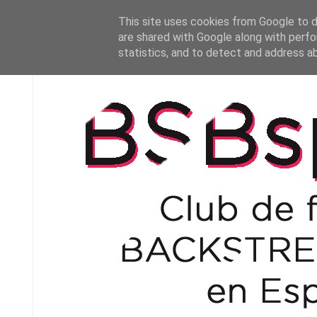
This site uses cookies from Google to de
are shared with Google along with perfo
statistics, and to detect and address a