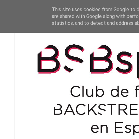
This site uses cookies from Google to de
are shared with Google along with perfo
statistics, and to detect and address a