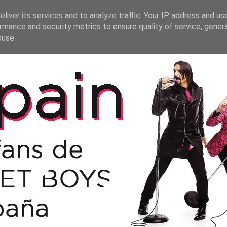
liver its services and to analyze traffic. Your IP address and us
rmance and security metrics to ensure quality of service, gene
buse.