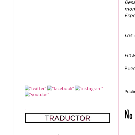
Desa
mome
Espe
Los 
How
Pued
Publ
.
No 