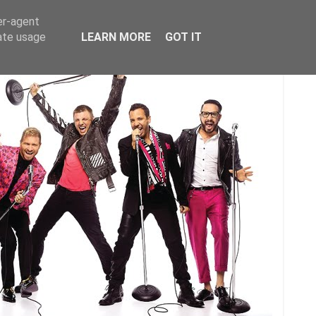
er-agent
rate usage
LEARN MORE
GOT IT