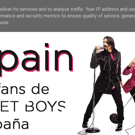
liver its services and to analyze traffic. Your IP address and us
rmance and security metrics to ensure quality of service, gene
buse.