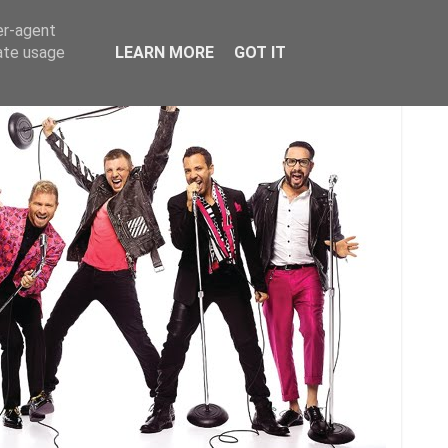
er-agent
rate usage
LEARN MORE
GOT IT