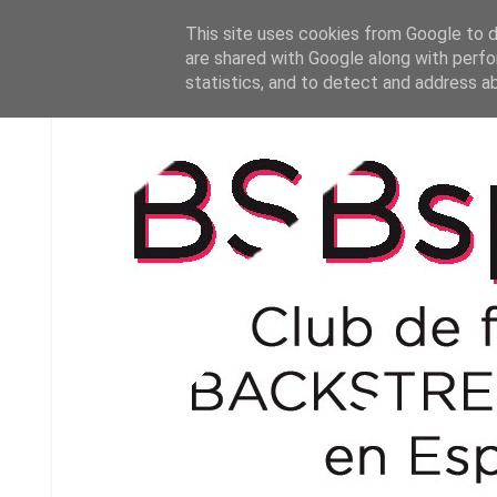
This site uses cookies from Google to de
are shared with Google along with perfo
statistics, and to detect and address a