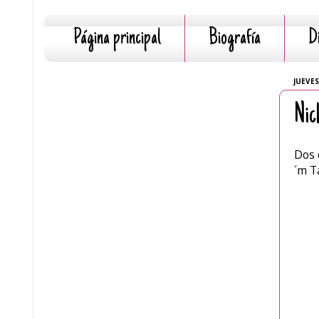
Página principal
Biografía
D
JUEVES
Nic
Dos 
´m T