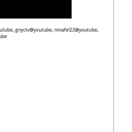
outube, gnyctv@youtube, ninafel22@youtube,
ube