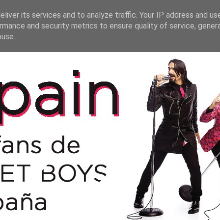
liver its services and to analyze traffic. Your IP address and us
rmance and security metrics to ensure quality of service, gene
buse.