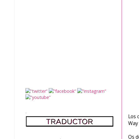
.
Los 
Way 
Os d