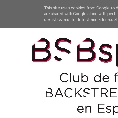
This site uses cookies from Google to de
are shared with Google along with perfo
statistics, and to detect and address a