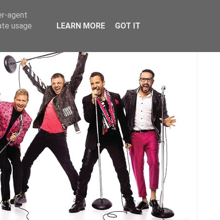
er-agent
rate usage
LEARN MORE
GOT IT