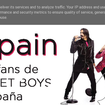
liver its services and to analyze traffic. Your IP address and us
rmance and security metrics to ensure quality of service, gene
buse.