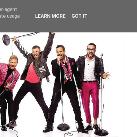
er-agent
rate usage
LEARN MORE
GOT IT