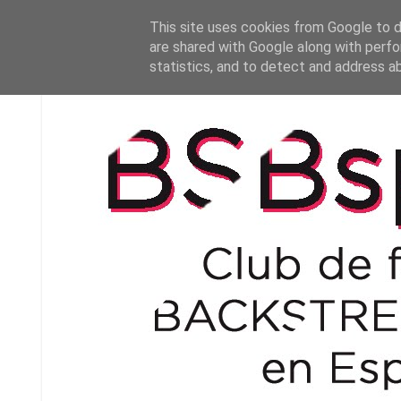
This site uses cookies from Google to de
are shared with Google along with perfo
statistics, and to detect and address a