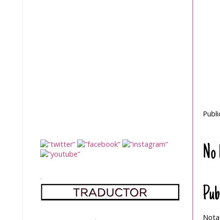
Publ
No 
.
Pub
Nota: