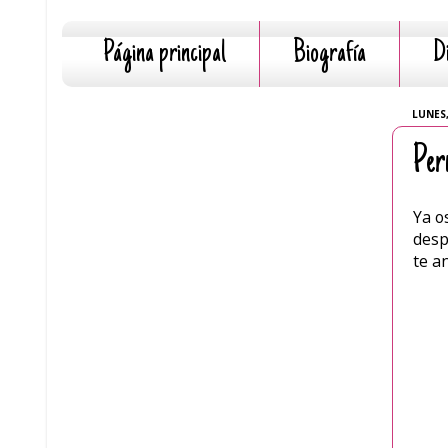
Página principal
Biografía
D
LUNES,
Per
Ya o
desp
te a