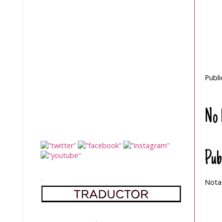
Publ
No 
Pub
.
Nota: