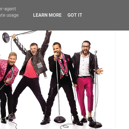
er-agent
rate usage
LEARN MORE
GOT IT