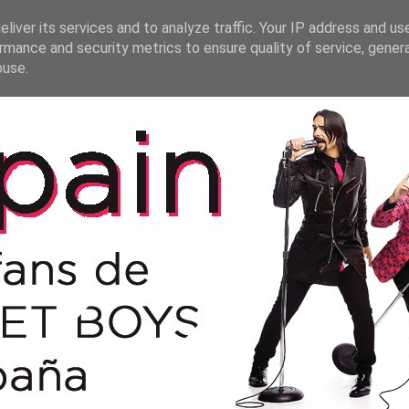
liver its services and to analyze traffic. Your IP address and us
rmance and security metrics to ensure quality of service, gene
buse.