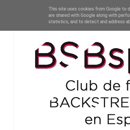
This site uses cookies from Google to de
are shared with Google along with perfo
statistics, and to detect and address a