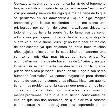
Conozco a mucha gente que nunca ha vivido el fenomeno
fan, ni con bsb ni ningun otro grupo similar que "les.tocara"
vivir por edad y siempre les.digo que me da pena de lo que
se perdieron en su adolescencia (xq fue algo magico
entonces) y de lo que se pierden ahora. me siento una
privilegiada por ser fan de estos maravillosos chicos. no
todo el mundo tiene la suerte (yo lo llamo asi) de sentir
admiracion por alguien durante tantos años, y digo la
suerte xq aunque suene "cursi" (y no kiero caer en topicos
de adolescente ya que dejamos de serlo hace muchos
años jajaja), ellos tienen la capacidad de sacarme una
sonrisa en mis dias mas tristes con solo oirlos. Me
acompañan siempre desde hace mas de 17 años y sin que
lo sepan ni se den cuenta me dan lo mas bonito que se
puede dar a otra persona: ilusion. desde luego q son seres
humanos "normales", ya somos mayorcitas para darnos
cuenta de eso, ya no somos unas niñatas histericas que no
tienen mas problemas en la cabeza que pensar en los bsb.
Todas somos adultas con sus.vidas, con mas o
menos.problemas, pero que aun siendo conscientes de
ello, de que son tios normales, de q ni nick va a casarse
con nosotras, ni de que aj nos esta esperando en un