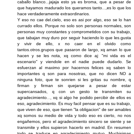
caballo blanco...jajaja esto ya es broma, que a pesar de
que hayamos madurado los queramos tanto...,es lo que los
hace verdaderamente extraordinarios.
Y eso no cae del.cielo, eso es asi por algo, eso se lo han
currado ellos. Porque no solo son personas normales, son
personas muy constantes y comprometidos con su trabajo,
que tabajan muy duro por seguir haciendo lo que les.gusta
y vivir de ello, x no caer en el olvido como
tantos.otros.grupos que pasaron de largo, xq aman lo que
hacen y se les nota, xq como dice aj: "mi vida es el
escenario" y viendole en el nadie puede dudarlo. Se
esfuerzan al maximo por hacernos felices xq saben lo
importantes q son para nosotras, que no dicen NO a
ninguna foto, que te sonrien si les gritas su nombre, q
firman y firman sin quejarse a pesar de estar
supercansados, q con un gesto te transmiten su
agradecimiento..., xq si algo he podido percibir de ellos es
eso, agradecimiento. Es muy facil pensar que es su trabajo,
que viven de eso, que tienen "la obligacion" de ser amables
xq somos su medio de vida y todo eso es cierto, no nos
engañemos, pero el agradecimiento sincero se siente y se
transmite y ellos supieron hacerlo en madrid. En resumen
todo se traduce en agradecimiento mutuo. Muchisimas