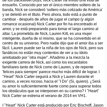
de los Backstreet Boys, Nick Carter ha vivido una vida de
ensueño. Conocido por ser el único miembro soltero de la
banda, Nick se consideró 'soltero más cotizado de América'
y se deleitó en el título. Pero ahora, todo está a punto de
cambiar - después de años de jugar el campo (y algún
romance ocasional) Nick Carter por fin ha encontrado el
amor, y se está preparando para tomar el largo camino al
altar. La prometida de Nick, Lauren Kitt, es una mujer
inteligente, dueña de sí mismo, que se ha convertido en el
centro de su universo. Pero nadie dijo que el amor iba a ser
fácil. Lauren puede ser la niña de los ojos de Nick, pero sus
fanáticos no están muy contentos de ver a su ídolo
arrebatado por "otra mujer". Añadimo a la mezcla la
exigente carrera de Nick, así como los escandalos
familiares tanto de Nick como de Lauren, y de repente
'felices para siempre' parece mucho más difícil de lograr. I
"Heart" Nick Carter seguirá a Nick y Lauren durante el
camino, a veces rocoso, hacia el "I Do" (Si, quiero). ¿Será
su amor lo suficientemente fuerte como para superar todos
los obstáculos que se interponen en su camino? I "Heart"
Nick Carter se estrena el verano de 2014 en VH1.
I "Heart" Nick Carter está producido por Eric Bischoff, Jason