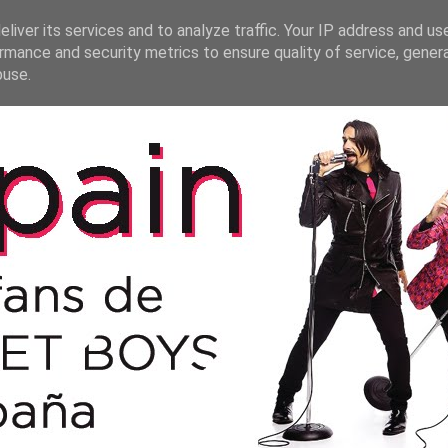
liver its services and to analyze traffic. Your IP address and us
rmance and security metrics to ensure quality of service, gene
buse.