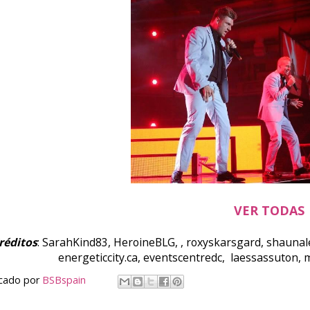
VER TODAS
réditos
: SarahKind83, HeroineBLG, , roxyskarsgard, shaunale
energeticcity.ca, eventscentredc, laessassuton,
icado por
BSBspain