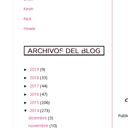
Kevin
Nick
Howie
.
2019
(9)
►
2018
(33)
►
2017
(44)
►
2016
(47)
►
C
2015
(206)
►
2014
(273)
▼
Publ
diciembre
(3)
noviembre
(10)