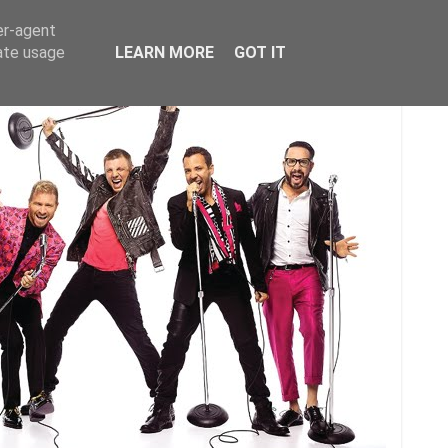
er-agent
rate usage
LEARN MORE
GOT IT