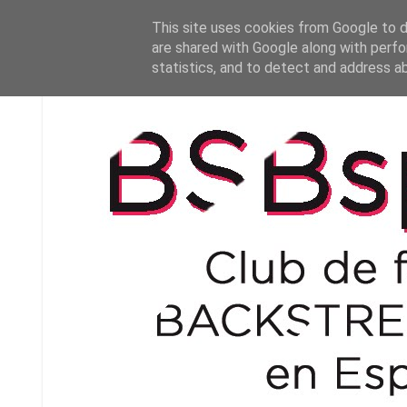
This site uses cookies from Google to de
are shared with Google along with perfo
statistics, and to detect and address a