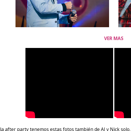
VER MAS
 la after party tenemos estas fotos también de AJ y Nick solo.