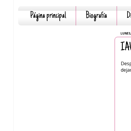
Página principal
Biografía
D
LUNES,
IAW
Desp
deja