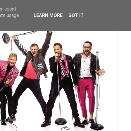
er-agent
rate usage
LEARN MORE
GOT IT