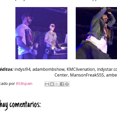
éditos:
indysi94, adambombshow, KMClivenation, indystar.com
Center, MansonFreak555, ambe
icado por
BSBspain
hay comentarios: