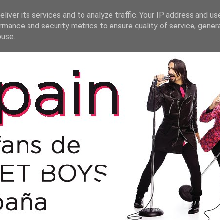
liver its services and to analyze traffic. Your IP address and us
rmance and security metrics to ensure quality of service, gene
buse.