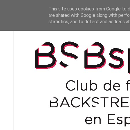
This site uses cookies from Google to de
are shared with Google along with perfo
statistics, and to detect and address a