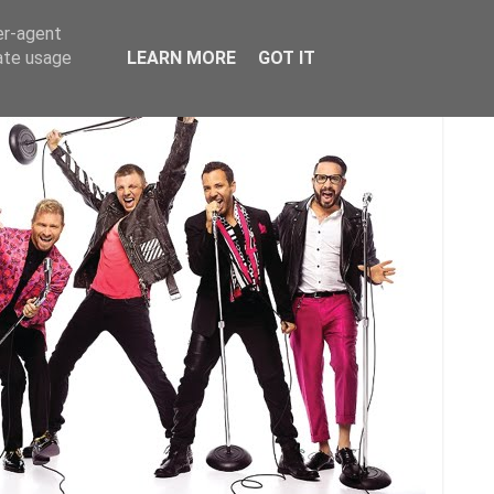
er-agent
rate usage
LEARN MORE
GOT IT