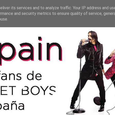
liver its services and to analyze traffic. Your IP address and us
rmance and security metrics to ensure quality of service, gene
buse.