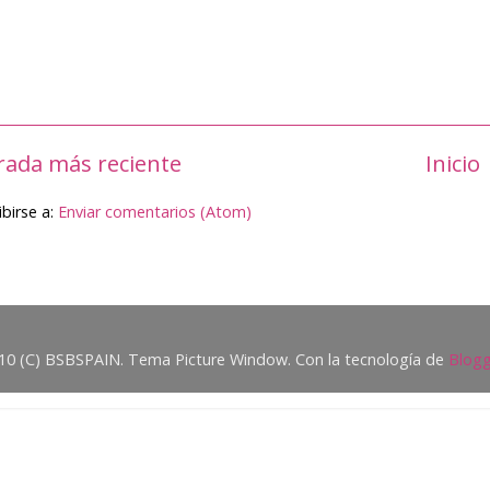
rada más reciente
Inicio
ibirse a:
Enviar comentarios (Atom)
10 (C) BSBSPAIN. Tema Picture Window. Con la tecnología de
Blogg