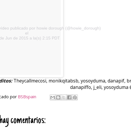
vídeo publicado por howie dorough (@howie_dorough)
el
de Jun de 2015 a la(s) 2:15 PDT
ditos:
Theycallmecosi, monikqitabsb, yosoyduma, danapif, 
danapiffo, j_eli, yosoyduma @
icado por
BSBspain
hay comentarios: