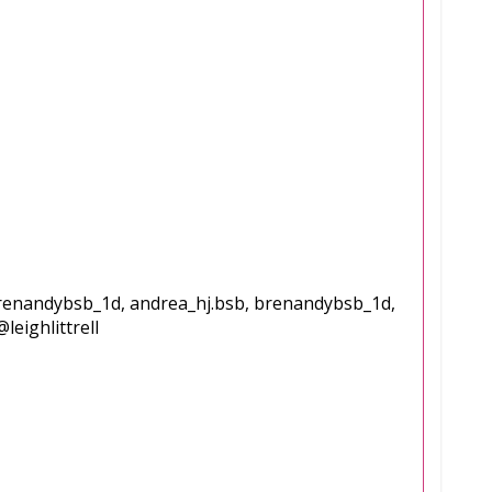
brenandybsb_1d, andrea_hj.bsb, brenandybsb_1d,
leighlittrell