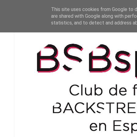
This site uses cookies from Google to de
are shared with Google along with perfo
statistics, and to detect and address a