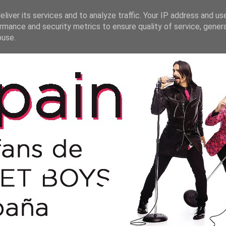
liver its services and to analyze traffic. Your IP address and us
rmance and security metrics to ensure quality of service, gene
buse.