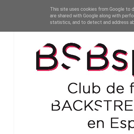
This site uses cookies from Google to de
are shared with Google along with perfo
statistics, and to detect and address a