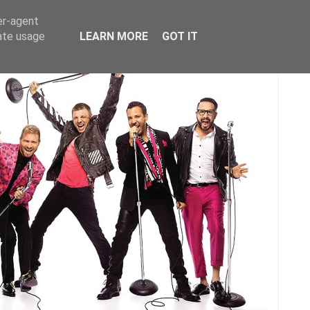
er-agent
rate usage
LEARN MORE
GOT IT