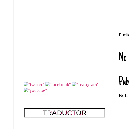
Publ
No 
Pub
Nota:
.