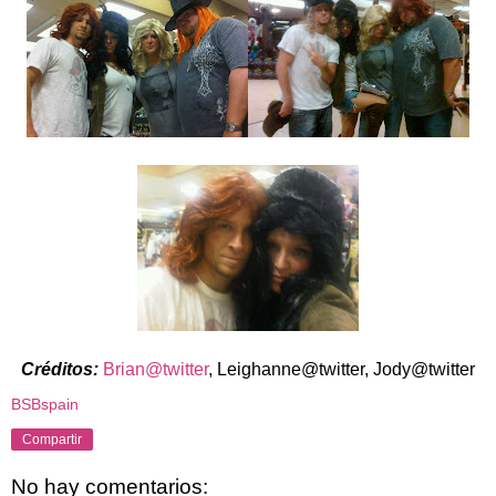
Créditos:
Brian@twitter
, Leighanne@twitter, Jody@twitter
BSBspain
Compartir
No hay comentarios: