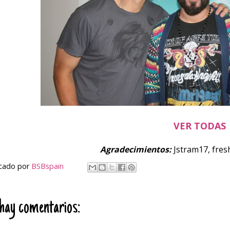
VER TODAS
Agradecimientos:
Jstram17, fres
icado por
BSBspain
hay comentarios: