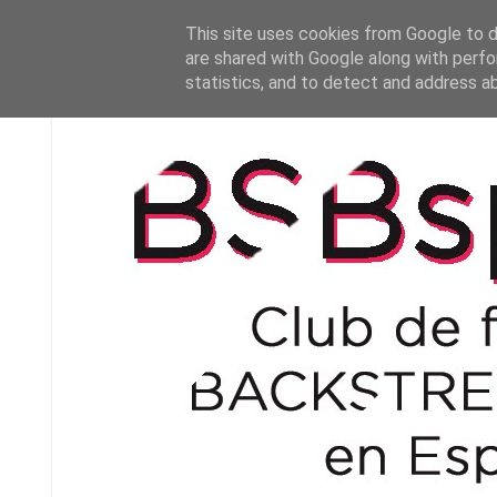
This site uses cookies from Google to de
are shared with Google along with perfo
statistics, and to detect and address a