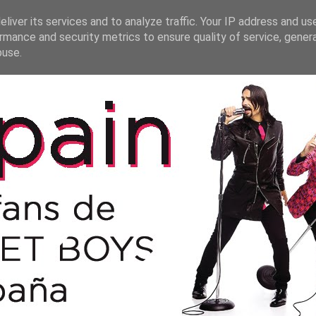
liver its services and to analyze traffic. Your IP address and us
rmance and security metrics to ensure quality of service, gene
buse.