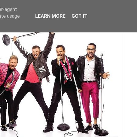
er-agent
rate usage
LEARN MORE
GOT IT