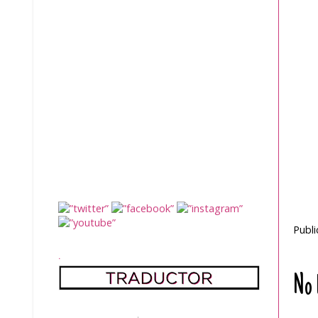
Publ
.
No 