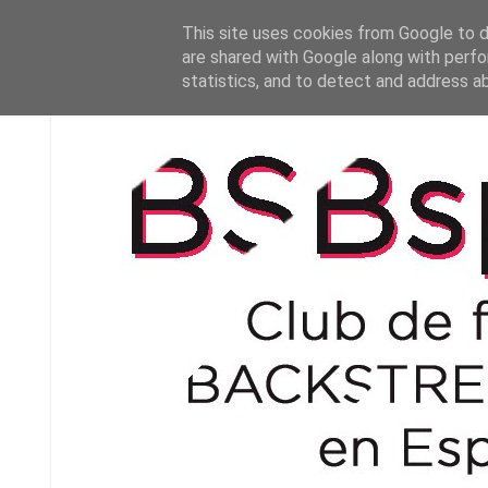
This site uses cookies from Google to de
are shared with Google along with perfo
statistics, and to detect and address a