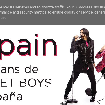
liver its services and to analyze traffic. Your IP address and us
rmance and security metrics to ensure quality of service, gene
buse.