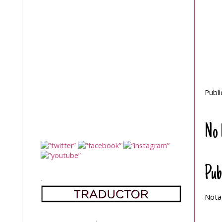
Publ
No 
Pub
.
Nota: