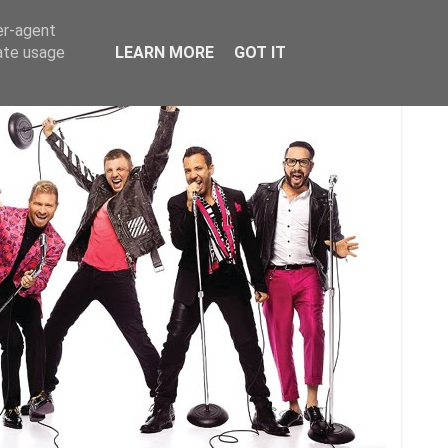
er-agent
rate usage
LEARN MORE
GOT IT