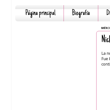
Página principal
Biografía
D
MIÉRCO
Nic
La n
Fue 
cont